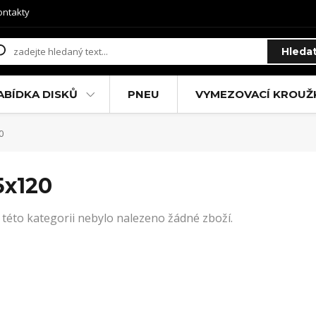
ontakty
Hleda
ABÍDKA DISKŮ
PNEU
VYMEZOVACÍ KROUŽ
0
5x120
 této kategorii nebylo nalezeno žádné zboží.