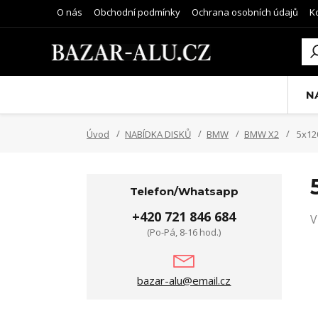
O nás
Obchodní podmínky
Ochrana osobních údajů
K
N
Úvod
NABÍDKA DISKŮ
BMW
BMW X2
5x12
Telefon/Whatsapp
+420 721 846 684
V
(Po-Pá, 8-16 hod.)
bazar-alu@email.cz