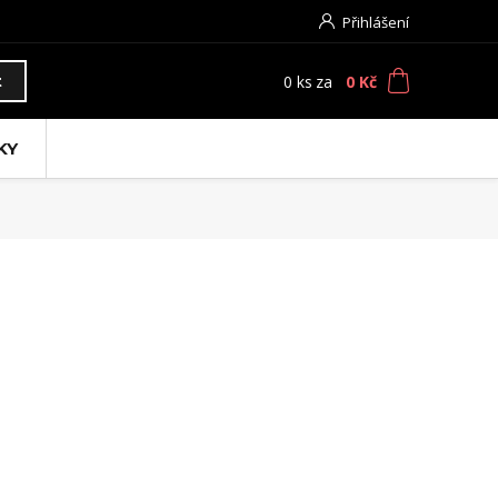
Přihlášení
0
ks
za
0 Kč
t
KY