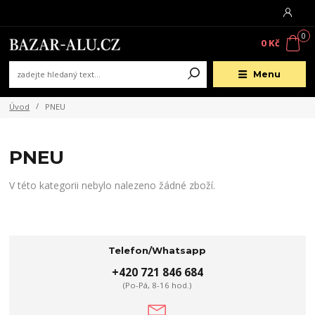
0
0 Kč
Menu
Úvod
PNEU
PNEU
V této kategorii nebylo nalezeno žádné zboží.
Telefon/Whatsapp
+420 721 846 684
(Po-Pá, 8-16 hod.)