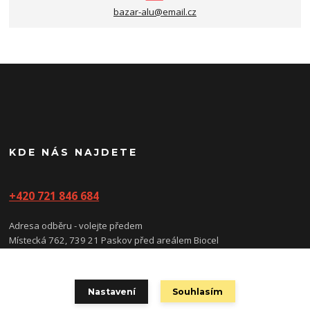
bazar-alu@email.cz
KDE NÁS NAJDETE
+420 721 846 684
Adresa odběru - volejte předem
Místecká 762, 739 21 Paskov před areálem Biocel
(prosíme nevstupujte do areálu, vstup/vjezd je na kartu)
Nastavení
Souhlasím