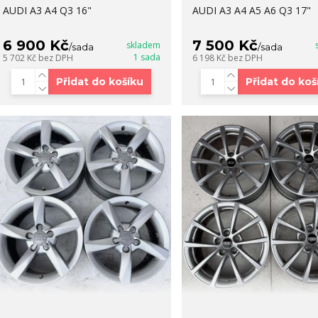
AUDI A3 A4 Q3 16"
AUDI A3 A4 A5 A6 Q3 17"
6 900 Kč
7 500 Kč
skladem
/
sada
/
sada
1 sada
5 702 Kč
bez DPH
6 198 Kč
bez DPH
Přidat do košíku
Přidat do koš