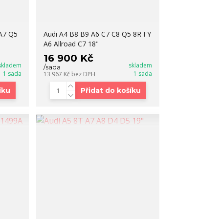
A7 Q5
Audi A4 B8 B9 A6 C7 C8 Q5 8R FY
A6 Allroad C7 18"
16 900 Kč
skladem
skladem
/
sada
1 sada
1 sada
13 967 Kč
bez DPH
íku
Přidat do košíku