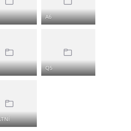
A6
Q5
TNÍ