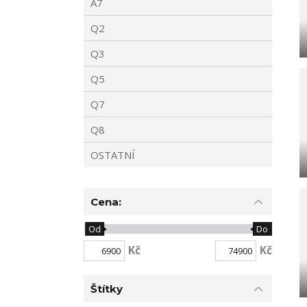
A7
Q2
Q3
Q5
Q7
Q8
OSTATNÍ
Cena:
Od
Do
Kč
Kč
Štítky