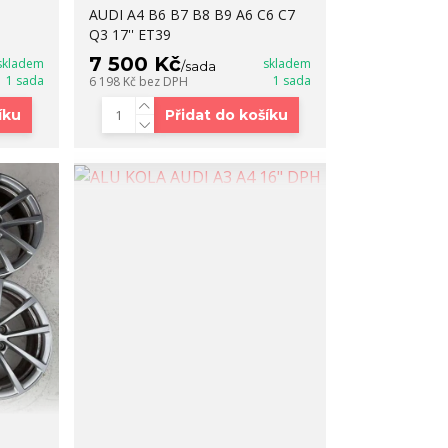
AUDI A4 B6 B7 B8 B9 A6 C6 C7
Q3 17'' ET39
7 500 Kč
skladem
skladem
/
sada
1 sada
1 sada
6 198 Kč
bez DPH
íku
Přidat do košíku