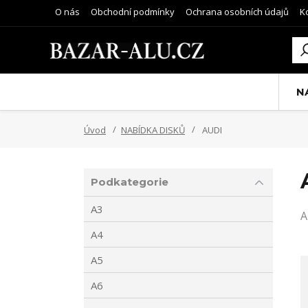
O nás
Obchodní podmínky
Ochrana osobních údajů
K
N
Úvod
NABÍDKA DISKŮ
AUDI
Podkategorie
A3
A
A4
A5
A6