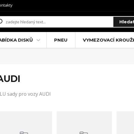
ontakty
Hleda
ABÍDKA DISKŮ
PNEU
VYMEZOVACÍ KROUŽ
AUDI
LU sady pro vozy AUDI