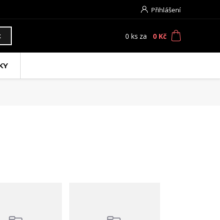
Přihlášení
0
ks
za
0 Kč
t
KY