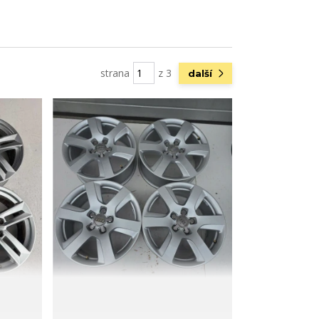
strana
z 3
další