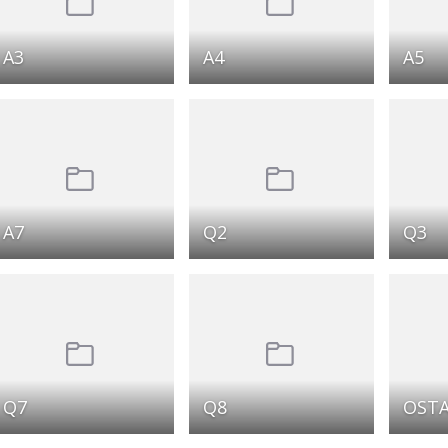
A3
A4
A5
A7
Q2
Q3
Q7
Q8
OSTA