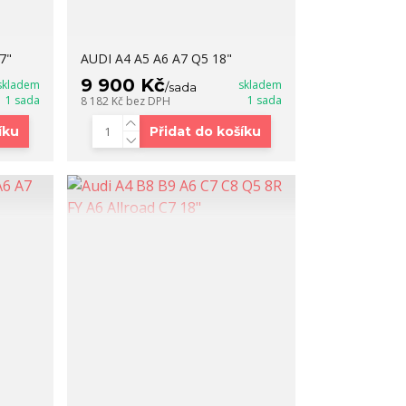
7"
AUDI A4 A5 A6 A7 Q5 18"
9 900 Kč
skladem
skladem
/
sada
1 sada
1 sada
8 182 Kč
bez DPH
íku
Přidat do košíku