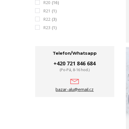
R20
(16)
R21
(1)
R22
(3)
R23
(1)
Telefon/Whatsapp
+420 721 846 684
(Po-Pá, 8-16 hod.)
bazar-alu@email.cz