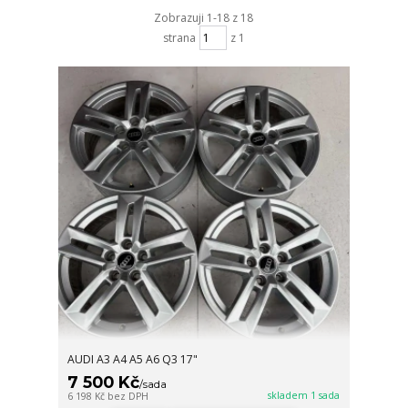
Zobrazuji 1-18 z 18
strana
z 1
AUDI A3 A4 A5 A6 Q3 17"
7 500 Kč
/
sada
skladem 1 sada
6 198 Kč
bez DPH