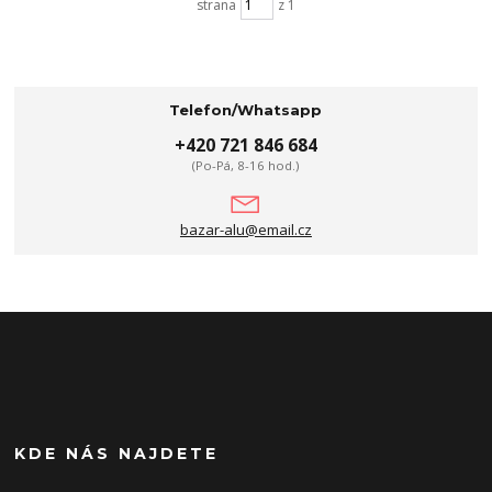
strana
z 1
Telefon/Whatsapp
+420 721 846 684
(Po-Pá, 8-16 hod.)
bazar-alu@email.cz
KDE NÁS NAJDETE