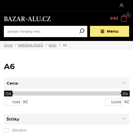
0
0 Kč
Menu
Úvod
NABÍDKA DISKŮ
AUDI
A6
A6
Cena:
Od
Do
Kč
Kč
Štítky
Skladem