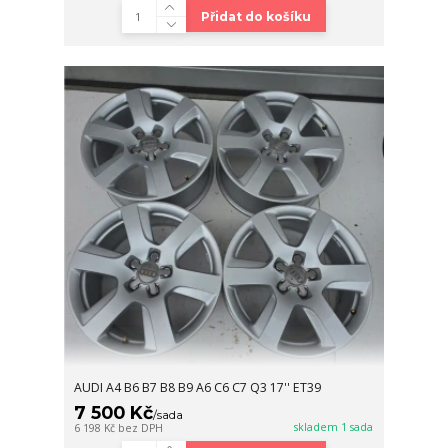
Přidat do košíku
AUDI A4 B6 B7 B8 B9 A6 C6 C7 Q3 17'' ET39
7 500 Kč
/
sada
skladem 1 sada
6 198 Kč
bez DPH