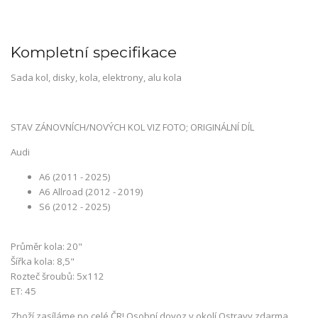
Kompletní specifikace
Sada kol, disky, kola, elektrony, alu kola
STAV ZÁNOVNÍCH/NOVÝCH KOL VIZ FOTO; ORIGINÁLNÍ DÍL
Audi
A6 (2011 - 2025)
A6 Allroad (2012 - 2019)
S6 (2012 - 2025)
Průměr kola: 20"
Šířka kola: 8,5"
Rozteč šroubů: 5x112
ET: 45
Zboží zasíláme po celé ČR! Osobní dovoz v okolí Ostravy zdarma.