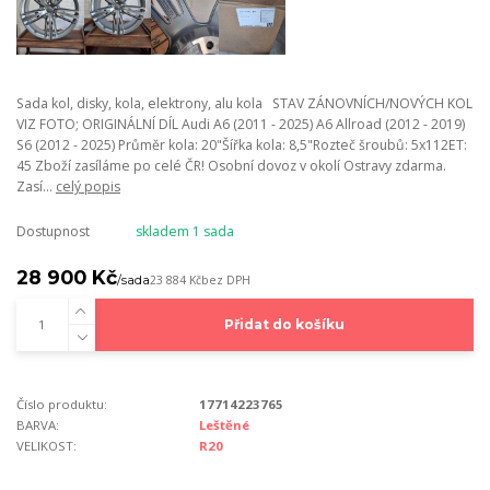
Sada kol, disky, kola, elektrony, alu kola STAV ZÁNOVNÍCH/NOVÝCH KOL
VIZ FOTO; ORIGINÁLNÍ DÍL Audi A6 (2011 - 2025) A6 Allroad (2012 - 2019)
S6 (2012 - 2025) Průměr kola: 20"Šířka kola: 8,5"Rozteč šroubů: 5x112ET:
45 Zboží zasíláme po celé ČR! Osobní dovoz v okolí Ostravy zdarma.
Zasí...
celý popis
Dostupnost
skladem 1 sada
28 900 Kč
/
sada
23 884 Kč
bez DPH
Přidat do košíku
Číslo produktu:
17714223765
BARVA:
Leštěné
VELIKOST:
R20