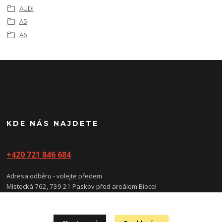
AUDI
A5
A6
KDE NÁS NAJDETE
+420 721 846 684
Adresa odběru - volejte předem
Místecká 762, 739 21 Paskov před areálem Biocel
(prosíme nevstupujte do areálu, vstup/vjezd je na kartu)