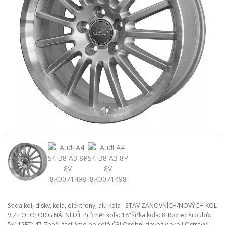
Sada kol, disky, kola, elektrony, alu kola STAV ZÁNOVNÍCH/NOVÝCH KOL
VIZ FOTO; ORIGINÁLNÍ DÍL Průměr kola: 18"Šířka kola: 8"Rozteč šroubů:
5x112ET: 47 Zboží zasíláme po celé ČR! Osobní dovoz v okolí Ostravy