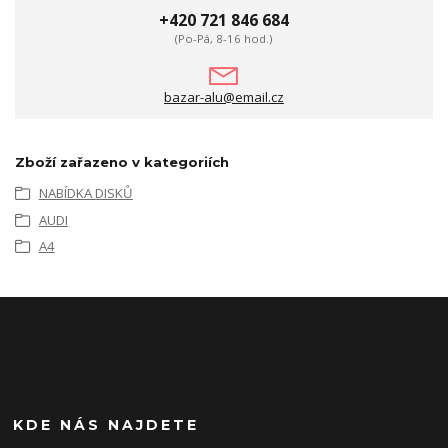
+420 721 846 684
(Po-Pá, 8-16 hod.)
bazar-alu@email.cz
Zboží zařazeno v kategoriích
NABÍDKA DISKŮ
AUDI
A4
KDE NÁS NAJDETE