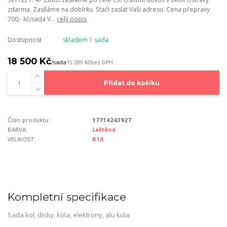
zdarma. Zasíláme na dobírku. Stačí zaslat Vaší adresu. Cena přepravy
700,- kč/sada V...
celý popis
Dostupnost
skladem 1 sada
18 500 Kč
/
sada
15 289 Kč
bez DPH
Přidat do košíku
Číslo produktu:
17714243927
BARVA:
Leštěné
VELIKOST:
R18
Kompletní specifikace
Sada kol, disky, kola, elektrony, alu kola