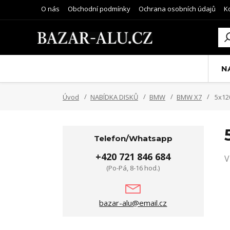
O nás
Obchodní podmínky
Ochrana osobních údajů
K
N
Úvod
NABÍDKA DISKŮ
BMW
BMW X7
5x12
Telefon/Whatsapp
+420 721 846 684
V
(Po-Pá, 8-16 hod.)
bazar-alu@email.cz