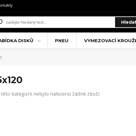
ontakty
Hleda
ABÍDKA DISKŮ
PNEU
VYMEZOVACÍ KROUŽ
0
5x120
 této kategorii nebylo nalezeno žádné zboží.