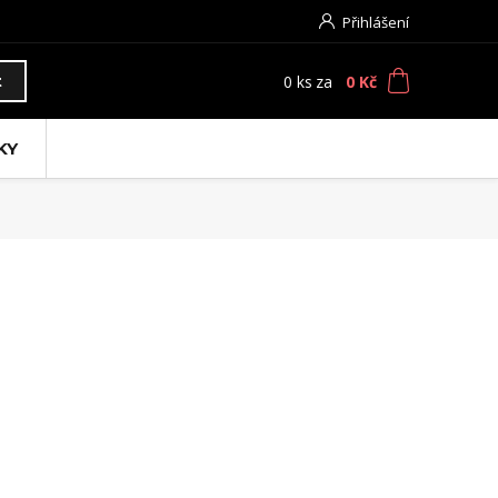
Přihlášení
0
ks
za
0 Kč
t
KY