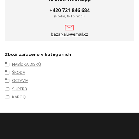
+420 721 846 684
(Po-Pá, 8-16 hod.)
bazar-alu@email.cz
Zboží zařazeno v kategoriích
NABÍDKA DISKŮ
ŠKODA
OCTAVIA
SUPERB
KAROQ