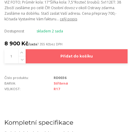
VIZ FOTO; Průměr kola: 17"Šířka kola: 7,5"Rozteč šroubů: 5x112ET: 38
Zboží zasíláme po celé ČR! Osobní dovoz v okolí Ostravy zdarma.
Zasíláme na dobírku. Stačí zaslat Vaší adresu. Cena přepravy 700,-
kč/sada Vystavíme Vám fakturu...
celý popis
Dostupnost
skladem 2 sada
8 900 Kč
/
sada
7 355 Kč
bez DPH
Přidat do košíku
Číslo produktu:
RD0036
BARVA:
Stříbrná
VELIKOST:
R17
Kompletní specifikace