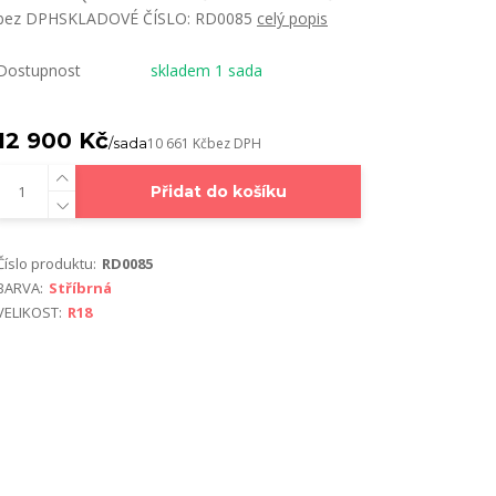
bez DPHSKLADOVÉ ČÍSLO: RD0085
celý popis
Dostupnost
skladem 1 sada
12 900 Kč
/
sada
10 661 Kč
bez DPH
Přidat do košíku
Číslo produktu:
RD0085
BARVA:
Stříbrná
VELIKOST:
R18