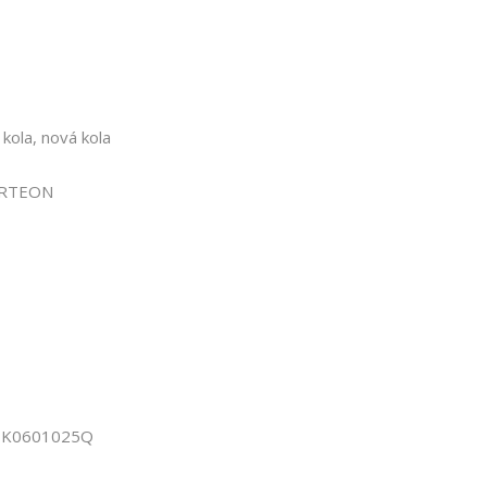
 kola, nová kola
 ARTEON
 8K0601025Q