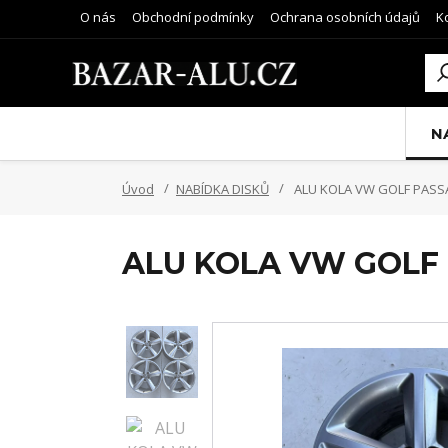
O nás
Obchodní podmínky
Ochrana osobních údajů
K
N
Úvod
NABÍDKA DISKŮ
ALU KOLA VW GOLF PASS
ALU KOLA VW GOLF 