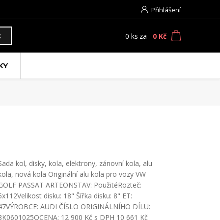
Přihlášení
0
ks
za
0 Kč
t
KY
Sada kol, disky, kola, elektrony, zánovní kola, alu
kola, nová kola Originální alu kola pro vozy VW
GOLF PASSAT ARTEONSTAV: PoužitéRozteč:
5x112Velikost disku: 18" Šířka disku: 8" ET:
47VÝROBCE: AUDI ČÍSLO ORIGINÁLNÍHO DÍLU:
8K0601025QCENA: 12 900 Kč s DPH 10 661 Kč