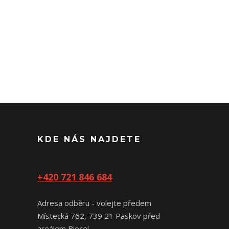
KDE NÁS NAJDETE
+420 721 846 684
Adresa odběru - volejte předem
Místecká 762, 739 21 Paskov před
areálem Biocel