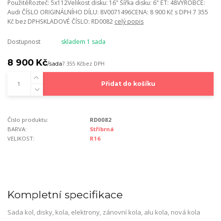
PoužitéRozteč: 5x112Velikost disku: 16" Šířka disku: 6" ET: 48VÝROBCE:
Audi ČÍSLO ORIGINÁLNÍHO DÍLU: 8V0071496CENA: 8 900 Kč s DPH 7 355
Kč bez DPHSKLADOVÉ ČÍSLO: RD0082
celý popis
Dostupnost
skladem 1 sada
8 900 Kč
/
sada
7 355 Kč
bez DPH
Přidat do košíku
Číslo produktu:
RD0082
BARVA:
Stříbrná
VELIKOST:
R16
Kompletní specifikace
Sada kol, disky, kola, elektrony, zánovní kola, alu kola, nová kola