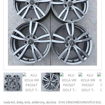
Sada kol, disky, kola, elektrony, alu kola STAV ZÁNOVNÍCH/NOVÝCH KOL