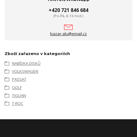
+420 721 846 684
(Po-Pá, 8-16 hod.)
bazar-alu@email.cz
Zboží zařazeno v kategoriích
NABÍDKA DISKŮ
VOLKSWAGEN
PASSAT
GOLF
TIGUAN
T-ROC