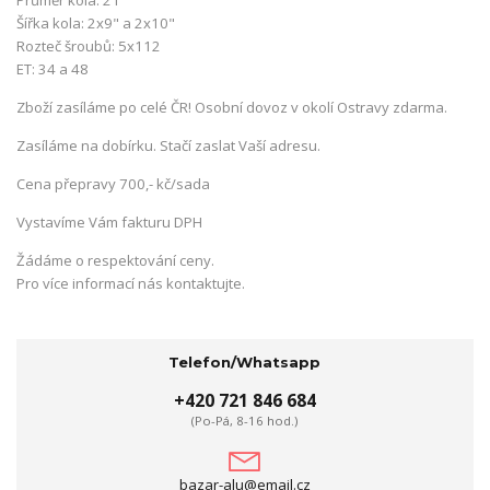
Průměr kola: 21"
Šířka kola: 2x9" a 2x10"
Rozteč šroubů: 5x112
ET: 34 a 48
Zboží zasíláme po celé ČR! Osobní dovoz v okolí Ostravy zdarma.
Zasíláme na dobírku. Stačí zaslat Vaší adresu.
Cena přepravy 700,- kč/sada
Vystavíme Vám fakturu DPH
Žádáme o respektování ceny.
Pro více informací nás kontaktujte.
Telefon/Whatsapp
+420 721 846 684
(Po-Pá, 8-16 hod.)
bazar-alu@email.cz