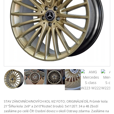
STAV ZÁNOVNÍCH/NOVÝCH KOL VIZ FOTO; ORIGINÁLNÍ DÍL Průměr kola:
21"Šířka kola: 2x9" a 2x10"Rozteč šroubů: 5x112ET: 34 a 48 Zboží
zasíláme po celé ČR! Osobní dovoz v okolí Ostravy zdarma. Zasíláme na