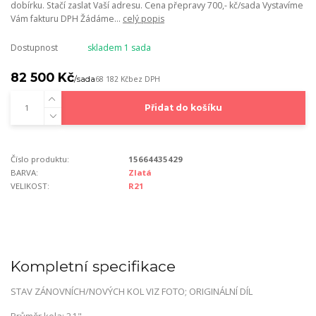
dobírku. Stačí zaslat Vaší adresu. Cena přepravy 700,- kč/sada Vystavíme
Vám fakturu DPH Žádáme...
celý popis
Dostupnost
skladem 1 sada
82 500 Kč
/
sada
68 182 Kč
bez DPH
Přidat do košíku
Číslo produktu:
15664435429
BARVA:
Zlatá
VELIKOST:
R21
Kompletní specifikace
STAV ZÁNOVNÍCH/NOVÝCH KOL VIZ FOTO; ORIGINÁLNÍ DÍL