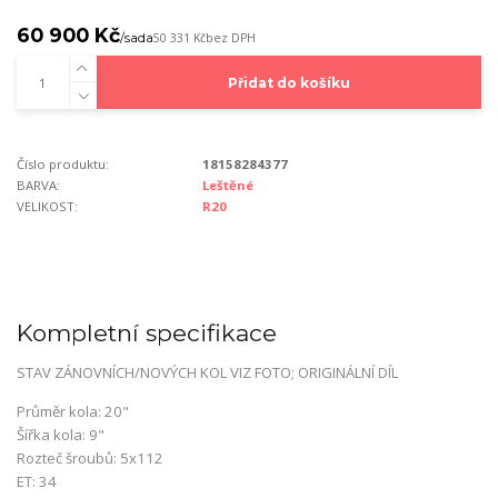
60 900 Kč
/
sada
50 331 Kč
bez DPH
Přidat do košíku
Číslo produktu:
18158284377
BARVA:
Leštěné
VELIKOST:
R20
Kompletní specifikace
STAV ZÁNOVNÍCH/NOVÝCH KOL VIZ FOTO; ORIGINÁLNÍ DÍL
Průměr kola: 20"
Šířka kola: 9"
Rozteč šroubů: 5x112
ET: 34