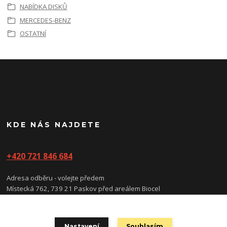
NABÍDKA DISKŮ
MERCEDES-BENZ
OSTATNÍ
KDE NÁS NAJDETE
+420 721 846 684
Adresa odběru - volejte předem
Místecká 762, 739 21 Paskov před areálem Biocel
(prosíme nevstupujte do areálu, vstup/vjezd je na kartu)
Nastavení
Souhlasím