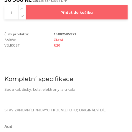
/
sada
25 537 Kč
bez DPH
Přidat do košíku
Číslo produktu:
15802585971
BARVA:
Zlatá
VELIKOST:
R20
Kompletní specifikace
Sada kol, disky, kola, elektrony, alu kola
STAV ZÁNOVNÍCH/NOVÝCH KOL VIZ FOTO; ORIGINÁLNÍ DÍL
Audi