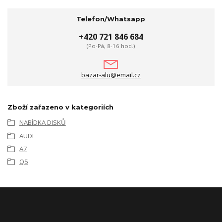
Telefon/Whatsapp
+420 721 846 684
(Po-Pá, 8-16 hod.)
bazar-alu@email.cz
Zboží zařazeno v kategoriích
NABÍDKA DISKŮ
AUDI
A7
Q5