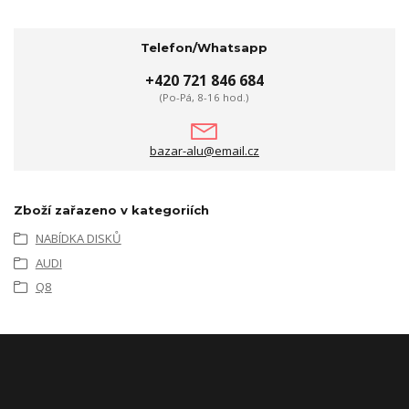
Telefon/Whatsapp
+420 721 846 684
(Po-Pá, 8-16 hod.)
bazar-alu@email.cz
Zboží zařazeno v kategoriích
NABÍDKA DISKŮ
AUDI
Q8