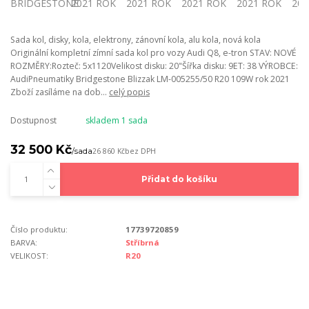
Sada kol, disky, kola, elektrony, zánovní kola, alu kola, nová kola
Originální kompletní zímní sada kol pro vozy Audi Q8, e-tron STAV: NOVÉ
ROZMĚRY:Rozteč: 5x1120Velikost disku: 20"Šířka disku: 9ET: 38 VÝROBCE:
AudiPneumatiky Bridgestone Blizzak LM-005255/50 R20 109W rok 2021
Zboží zasíláme na dob...
celý popis
Dostupnost
skladem 1 sada
32 500 Kč
/
sada
26 860 Kč
bez DPH
Přidat do košíku
Číslo produktu:
17739720859
BARVA:
Stříbrná
VELIKOST:
R20