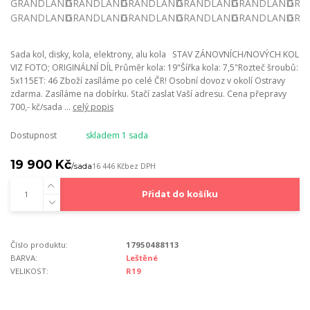
Sada kol, disky, kola, elektrony, alu kola STAV ZÁNOVNÍCH/NOVÝCH KOL
VIZ FOTO; ORIGINÁLNÍ DÍL Průměr kola: 19"Šířka kola: 7,5"Rozteč šroubů:
5x115ET: 46 Zboží zasíláme po celé ČR! Osobní dovoz v okolí Ostravy
zdarma. Zasíláme na dobírku. Stačí zaslat Vaší adresu. Cena přepravy
700,- kč/sada ...
celý popis
Dostupnost
skladem 1 sada
19 900 Kč
/
sada
16 446 Kč
bez DPH
Přidat do košíku
Číslo produktu:
17950488113
BARVA:
Leštěné
VELIKOST:
R19