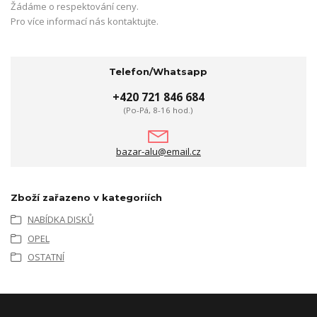
Žádáme o respektování ceny.
Pro více informací nás kontaktujte.
Telefon/Whatsapp
+420 721 846 684
(Po-Pá, 8-16 hod.)
bazar-alu@email.cz
Zboží zařazeno v kategoriích
NABÍDKA DISKŮ
OPEL
OSTATNÍ