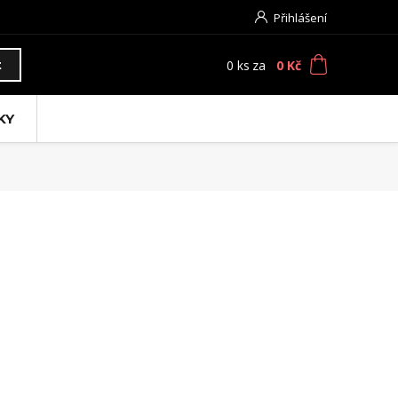
Přihlášení
0
ks
za
0 Kč
t
KY