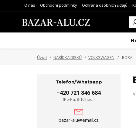
O nás
Obchodní podmínky
Ochrana osobních údajů
K
N
Úvod
NABÍDKA DISKŮ
VOLKSWAGEN
BORA
Telefon/Whatsapp
+420 721 846 684
V
(Po-Pá, 8-16 hod.)
bazar-alu@email.cz