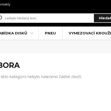
ontakty
Hleda
ABÍDKA DISKŮ
PNEU
VYMEZOVACÍ KROUŽ
BORA
 této kategorii nebylo nalezeno žádné zboží.