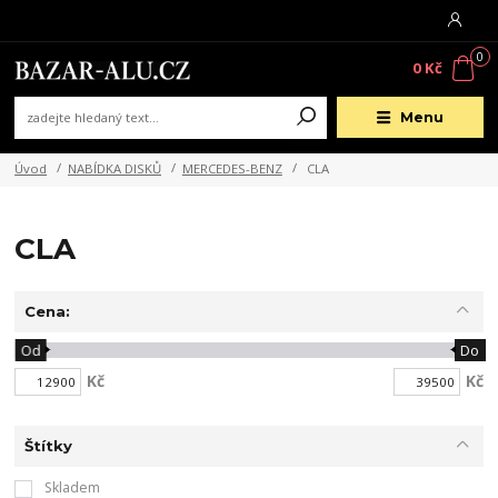
0
0 Kč
Menu
Úvod
NABÍDKA DISKŮ
MERCEDES-BENZ
CLA
CLA
Cena:
Od
Do
Kč
Kč
Štítky
Skladem