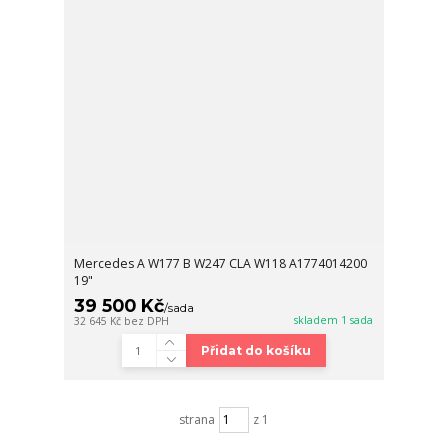
Mercedes A W177 B W247 CLA W118 A1774014200
19"
39 500 Kč
/
sada
skladem 1 sada
32 645 Kč
bez DPH
Přidat do košíku
strana
z 1