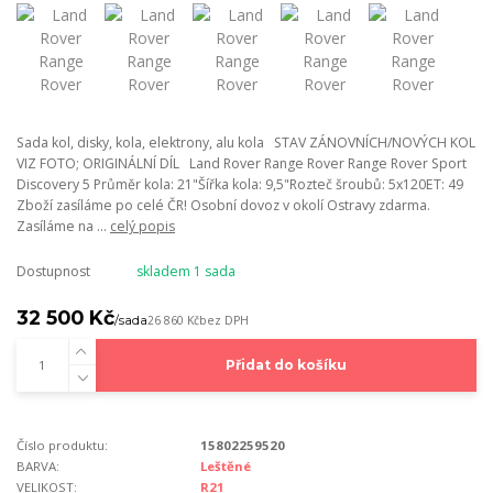
Sada kol, disky, kola, elektrony, alu kola STAV ZÁNOVNÍCH/NOVÝCH KOL
VIZ FOTO; ORIGINÁLNÍ DÍL Land Rover Range Rover Range Rover Sport
Discovery 5 Průměr kola: 21"Šířka kola: 9,5"Rozteč šroubů: 5x120ET: 49
Zboží zasíláme po celé ČR! Osobní dovoz v okolí Ostravy zdarma.
Zasíláme na ...
celý popis
Dostupnost
skladem 1 sada
32 500 Kč
/
sada
26 860 Kč
bez DPH
Přidat do košíku
Číslo produktu:
15802259520
BARVA:
Leštěné
VELIKOST:
R21