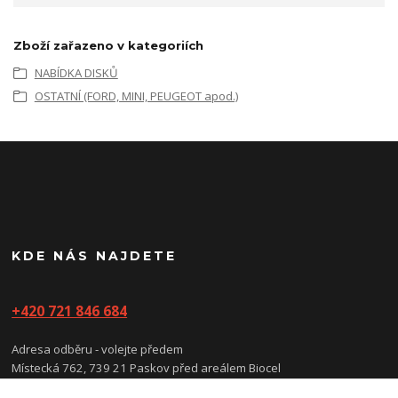
Zboží zařazeno v kategoriích
NABÍDKA DISKŮ
OSTATNÍ (FORD, MINI, PEUGEOT apod.)
KDE NÁS NAJDETE
+420 721 846 684
Adresa odběru - volejte předem
Místecká 762, 739 21 Paskov před areálem Biocel
(prosíme nevstupujte do areálu, vstup/vjezd je na kartu)