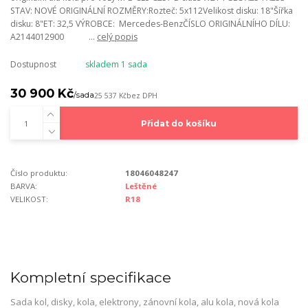
STAV: NOVÉ ORIGINÁLNÍ ROZMĚRY:Rozteč: 5x112Velikost disku: 18"Šířka
disku: 8"ET: 32,5 VÝROBCE: Mercedes-BenzČÍSLO ORIGINÁLNÍHO DÍLU:
A2144012900 ...
celý popis
Dostupnost
skladem 1 sada
30 900 Kč
/
sada
25 537 Kč
bez DPH
Přidat do košíku
Číslo produktu:
18046048247
BARVA:
Leštěné
VELIKOST:
R18
Kompletní specifikace
Sada kol, disky, kola, elektrony, zánovní kola, alu kola, nová kola