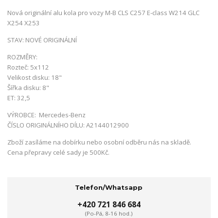
Nová originální alu kola pro vozy M-B CLS C257 E-class W214 GLC
X254 X253
STAV: NOVÉ ORIGINÁLNÍ
ROZMĚRY:
Rozteč: 5x112
Velikost disku: 18"
Šířka disku: 8"
ET: 32,5
VÝROBCE: Mercedes-Benz
ČÍSLO ORIGINÁLNÍHO DÍLU: A2144012900
Zboží zasíláme na dobírku nebo osobní odběru nás na skladě.
Cena přepravy celé sady je 500Kč.
Telefon/Whatsapp
+420 721 846 684
(Po-Pá, 8-16 hod.)