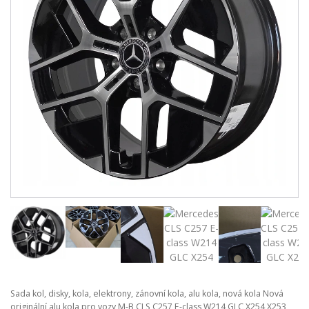
Sada kol, disky, kola, elektrony, zánovní kola, alu kola, nová kola Nová
originální alu kola pro vozy M-B CLS C257 E-class W214 GLC X254 X253