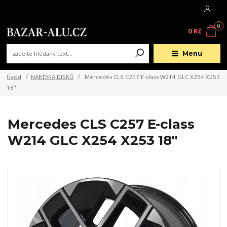
0
0 Kč
Menu
Úvod
NABÍDKA DISKŮ
Mercedes CLS C257 E-class W214 GLC X254 X253
18"
Mercedes CLS C257 E-class
W214 GLC X254 X253 18"