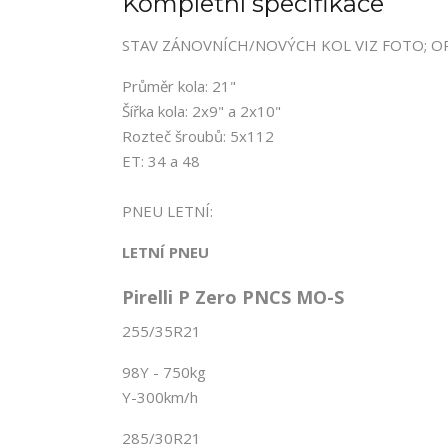
Kompletní specifikace
STAV ZÁNOVNÍCH/NOVÝCH KOL VIZ FOTO; OR
Průměr kola: 21"
Šířka kola: 2x9" a 2x10"
Rozteč šroubů: 5x112
ET: 34 a 48
PNEU LETNÍ:
LETNÍ PNEU
Pirelli P Zero PNCS MO-S
255/35R21
98Y - 750kg
Y-300km/h
285/30R21