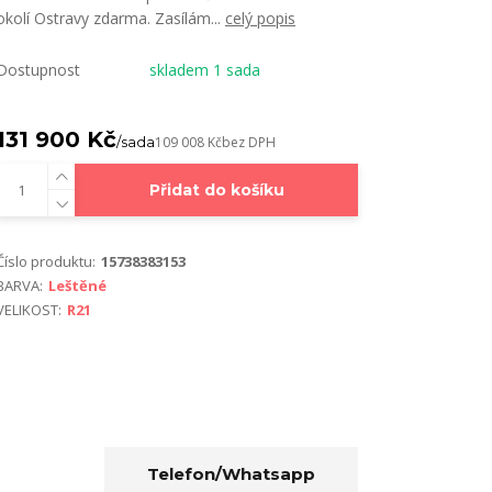
okolí Ostravy zdarma. Zasílám...
celý popis
Dostupnost
skladem 1 sada
131 900 Kč
/
sada
109 008 Kč
bez DPH
Přidat do košíku
Číslo produktu:
15738383153
BARVA:
Leštěné
VELIKOST:
R21
Telefon/Whatsapp