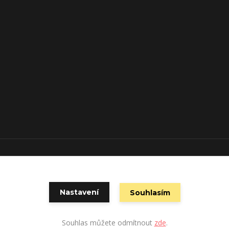
Vytvořeno na
Eshop-rychle.cz
Nastavení
Souhlasím
Souhlas můžete odmítnout
zde
.