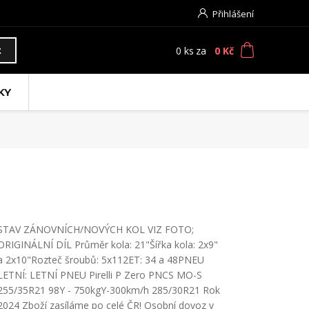
Přihlášení
0
ks
za
0 Kč
t
KY
STAV ZÁNOVNÍCH/NOVÝCH KOL VIZ FOTO;
ORIGINÁLNÍ DÍL Průměr kola: 21"Šířka kola: 2x9"
a 2x10"Rozteč šroubů: 5x112ET: 34 a 48PNEU
LETNÍ: LETNÍ PNEU Pirelli P Zero PNCS MO-S
255/35R21 98Y - 750kgY-300km/h 285/30R21 Rok
2024 Zboží zasíláme po celé ČR! Osobní dovoz v