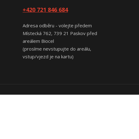
+420 721 846 684
Adresa odběru - volejte předem
Místecká 762, 739 21 Paskov před
areálem Biocel
(prosíme nevstupujte do areálu,
vstup/vjezd je na kartu)