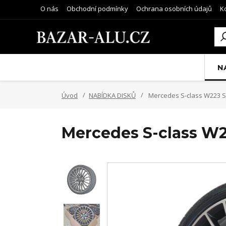
O nás
Obchodní podmínky
Ochrana osobních údajů
K
N
Úvod
NABÍDKA DISKŮ
Mercedes S-class W223 S2
Mercedes S-class W2