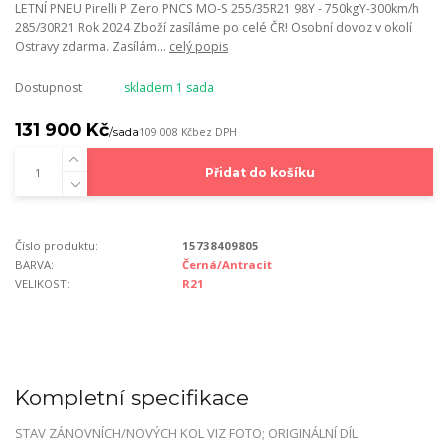
LETNÍ PNEU Pirelli P Zero PNCS MO-S 255/35R21 98Y - 750kgY-300km/h
285/30R21 Rok 2024 Zboží zasíláme po celé ČR! Osobní dovoz v okolí
Ostravy zdarma. Zasílám...
celý popis
Dostupnost
skladem 1 sada
131 900 Kč
/
sada
109 008 Kč
bez DPH
Přidat do košíku
Číslo produktu:
15738409805
BARVA:
Černá/Antracit
VELIKOST:
R21
Kompletní specifikace
STAV ZÁNOVNÍCH/NOVÝCH KOL VIZ FOTO; ORIGINÁLNÍ DÍL