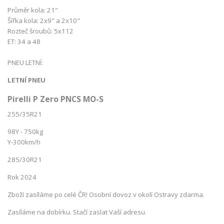
Průměr kola: 21"
Šířka kola: 2x9" a 2x10"
Rozteč šroubů: 5x112
ET: 34 a 48
PNEU LETNÍ:
LETNÍ PNEU
Pirelli P Zero PNCS MO-S
255/35R21
98Y - 750kg
Y-300km/h
285/30R21
Rok 2024
Zboží zasíláme po celé ČR! Osobní dovoz v okolí Ostravy zdarma.
Zasíláme na dobírku. Stačí zaslat Vaší adresu.