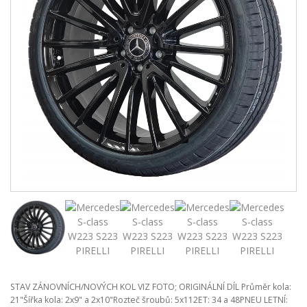
STAV ZÁNOVNÍCH/NOVÝCH KOL VIZ FOTO; ORIGINÁLNÍ DÍL Průměr kola:
21"Šířka kola: 2x9" a 2x10"Rozteč šroubů: 5x112ET: 34 a 48PNEU LETNÍ: