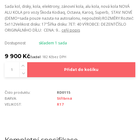
Sada kol, disky, kola, elektrony, zánovní kola, alu kola, nová kola NOVÁ
ALU KOLA pro vozy Škoda Kodiaq, Octavia, Karoq, Superb, STAV: NOVÉ
(DEMO=sada pouze nazuta na autosalonu, nepoužité) ROZMĚRY:Rozteč:
5x112Velikost disku: 17"Šířka disku: 7ET: 40 VÝROBCE: DEZENTČÍSLO
ORIGINÁLNÍHO DÍLU: CENA: 9...
celý popis
Dostupnost
skladem 1 sada
9 900 Kč
/
sada
8 182 Kč
bez DPH
Přidat do košíku
Číslo produktu:
RD0115
BARVA:
Stříbrná
VELIKOST:
R17
Kompletní specifikace