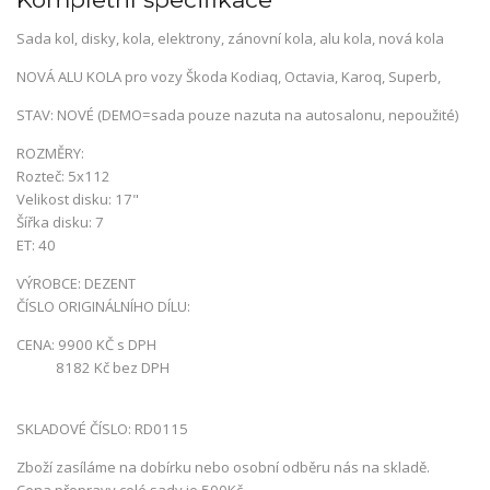
Sada kol, disky, kola, elektrony, zánovní kola, alu kola, nová kola
NOVÁ ALU KOLA pro vozy Škoda Kodiaq, Octavia, Karoq, Superb,
STAV: NOVÉ (DEMO=sada pouze nazuta na autosalonu, nepoužité)
ROZMĚRY:
Rozteč: 5x112
Velikost disku: 17"
Šířka disku: 7
ET: 40
VÝROBCE: DEZENT
ČÍSLO ORIGINÁLNÍHO DÍLU:
CENA: 9900 KČ s DPH
8182 Kč bez DPH
SKLADOVÉ ČÍSLO: RD0115
Zboží zasíláme na dobírku nebo osobní odběru nás na skladě.