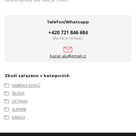
Cena přepravy celé sady je 500Kč.
Telefon/Whatsapp
+420 721 846 684
(Po-Pá, 8-16 hod.)
bazar-alu@email.cz
Zboží zařazeno v kategoriích
NABÍDKA DISKŮ
ŠKODA
OCTAVIA
SUPERB
KAROQ