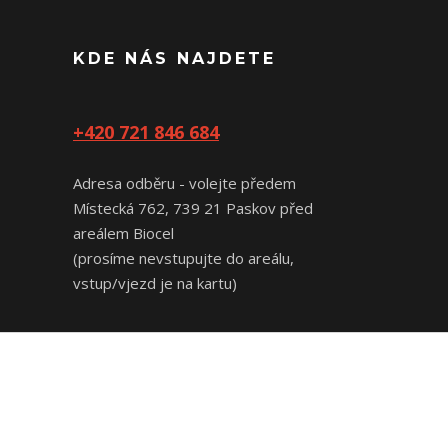
KDE NÁS NAJDETE
+420 721 846 684
Adresa odběru - volejte předem
Místecká 762, 739 21 Paskov před
areálem Biocel
(prosíme nevstupujte do areálu,
vstup/vjezd je na kartu)