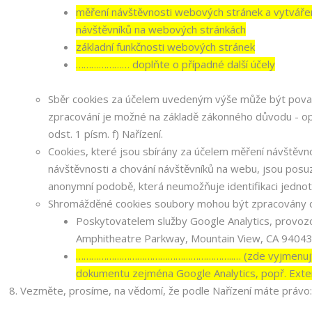
měření návštěvnosti webových stránek a vytváření 
návštěvníků na webových stránkách
základní funkčnosti webových stránek
………………… doplňte o případné další účely
Sběr cookies za účelem uvedeným výše může být považ
zpracování je možné na základě zákonného důvodu - op
odst. 1 písm. f) Nařízení.
Cookies, které jsou sbírány za účelem měření návštěvnos
návštěvnosti a chování návštěvníků na webu, jsou pos
anonymní podobě, která neumožňuje identifikaci jednotl
Shromážděné cookies soubory mohou být zpracovány da
Poskytovatelem služby Google Analytics, provozo
Amphitheatre Parkway, Mountain View, CA 94043
……………………………………………………..… (zde vyjmenujte s
dokumentu zejména Google Analytics, popř. Exter
Vezměte, prosíme, na vědomí, že podle Nařízení máte právo: