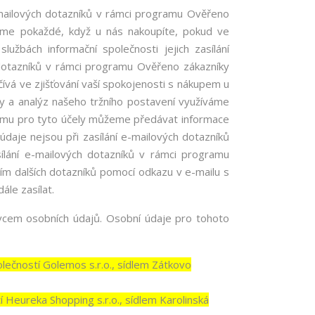
mailových dotazníků v rámci programu Ověřeno
áme pokaždé, když u nás nakoupíte, pokud ve
užbách informační společnosti jejich zasílání
 dotazníků v rámci programu Ověřeno zákazníky
vá ve zjišťování vaší spokojenosti s nákupem u
by a analýz našeho tržního postavení využíváme
tomu pro tyto účely můžeme předávat informace
daje nejsou při zasílání e-mailových dotazníků
asílání e-mailových dotazníků v rámci programu
ím dalších dotazníků pomocí odkazu v e-mailu s
le zasílat.
cem osobních údajů. Osobní údaje pro tohoto
ečností Golemos s.r.o., sídlem Zátkovo
Heureka Shopping s.r.o., sídlem Karolinská