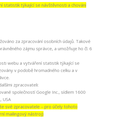
statistik týkající se návštěvnosti a chování
ováno za zpracování osobních údajů. Takové
rávněného zájmu správce, a umožňuje ho čl. 6
ti webu a vytváření statistik týkající se
uzovány v podobě hromadného celku a v
ivce.
lšími zpracovateli:
vané společností Google Inc., sídlem 1600
, USA
vé zpracovatele – pro účely tohoto
ní mailingový nástroj)