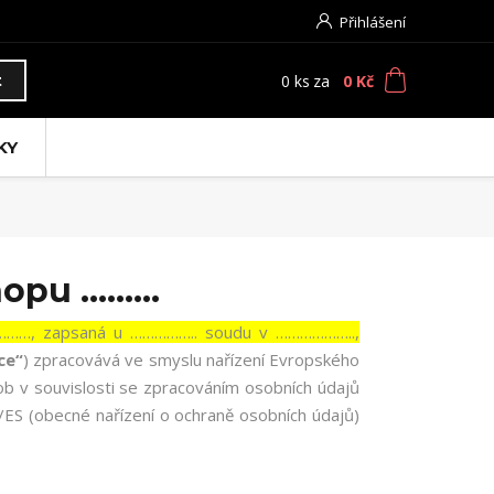
Přihlášení
0
ks
za
0 Kč
t
KY
shopu ………
……, zapsaná u …………….. soudu v ………………..,
ce“
) zpracovává ve smyslu nařízení Evropského
ob v souvislosti se zpracováním osobních údajů
/ES (obecné nařízení o ochraně osobních údajů)