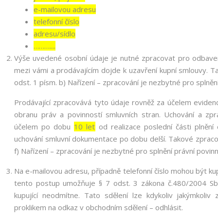
e-mailovou adresu
telefonní číslo
adresu/sídlo
………....
Výše uvedené osobní údaje je nutné zpracovat pro odbaven
mezi vámi a prodávajícím dojde k uzavření kupní smlouvy. T
odst. 1 písm. b) Nařízení – zpracování je nezbytné pro splněn
Prodávající zpracovává tyto údaje rovněž za účelem eviden
obranu práv a povinností smluvních stran. Uchování a zp
účelem po dobu
10 let
od realizace poslední části plnění 
uchování smluvní dokumentace po dobu delší. Takové zpracová
f) Nařízení – zpracování je nezbytné pro splnění právní povi
Na e-mailovou adresu, případně telefonní číslo mohou být kupu
tento postup umožňuje § 7 odst. 3 zákona č.480/2004 Sb.,
kupující neodmítne. Tato sdělení lze kdykoliv jakýmkoli
proklikem na odkaz v obchodním sdělení – odhlásit.