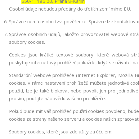
650/1, 186 00, Praha 8-Karlín
Osobní údaje nebudou předány do třetích zemí mimo EU.
Správce nemá osobu tzv. pověřence. Správce lze kontaktova
Správce osobních údajů, jakožto provozovatel webové str
soubory cookies.
Cookies jsou krátké textové soubory, které webová strán
poskytuje internetový prohlížeč pokaždé, když se uživatel na 
Standardní webové prohlížeče (Internet Explorer, Mozilla 
cookies. V rámci nastavení prohlížečů můžete jednotlivé cook
použití, lze je také blokovat nebo povolit jen pro jednotlivé
prosím, použijte nápovědu vašeho prohlížeče.
Pokud bude mít váš prohlížeč použití cookies povoleno, bude
cookies ze strany našeho serveru a cookies našich zpracovat
Soubory cookies, které jsou zde užity za účelem: