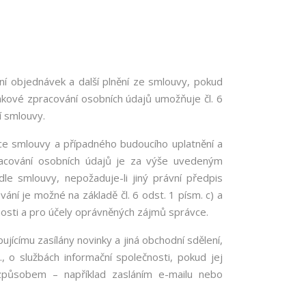
í objednávek a další plnění ze smlouvy, pokud
akové zpracování osobních údajů umožňuje čl. 6
í smlouvy.
ce smlouvy a případného budoucího uplatnění a
racování osobních údajů je za výše uvedeným
dle smlouvy, nepožaduje-li jiný právní předpis
ní je možné na základě čl. 6 odst. 1 písm. c) a
nnosti a pro účely oprávněných zájmů správce.
jícímu zasílány novinky a jiná obchodní sdělení,
 o službách informační společnosti, pokud jej
v způsobem – například zasláním e-mailu nebo