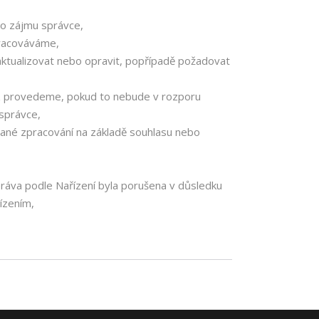
ho zájmu správce,
pracováváme,
 aktualizovat nebo opravit, popřípadě požadovat
z provedeme, pokud to nebude v rozporu
správce,
vané zpracování na základě souhlasu nebo
práva podle Nařízení byla porušena v důsledku
ízením,