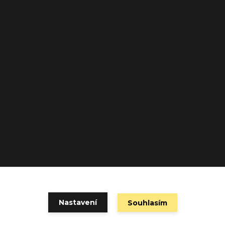
Nastavení
Souhlasím
Vytvořeno na
Eshop-rychle.cz