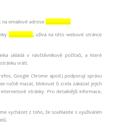
t na emailové adrese
………………….
ánky
…………………
, užívá na této webové stránce
ka ukládá v návštěvníkově počítači, a které
stránku vrátí.
Firefox, Google Chrome apod.) podporují správu
ie ručně mazat, blokovat či zcela zakázat jejich
 internetové stránky. Pro detailnější informace,
me vycházet z toho, že souhlasíte s využíváním
elů.