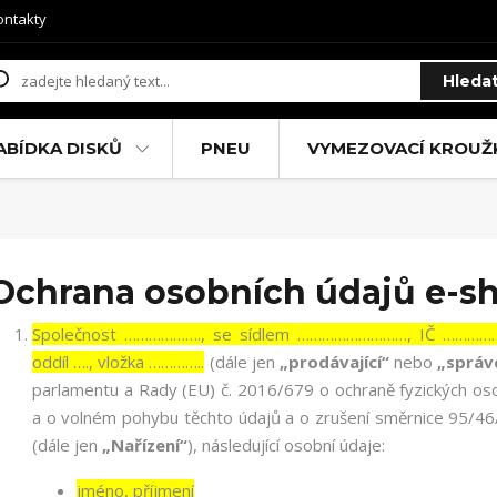
ontakty
Hleda
ABÍDKA DISKŮ
PNEU
VYMEZOVACÍ KROUŽ
Ochrana osobních údajů e-
Společnost ………………., se sídlem ………………………, IČ ……………
oddíl …., vložka …………..
(dále jen
„prodávající“
nebo
„správ
parlamentu a Rady (EU) č. 2016/679 o ochraně fyzických os
a o volném pohybu těchto údajů a o zrušení směrnice 95/46
(dále jen
„Nařízení“
), následující osobní údaje:
jméno, příjmení