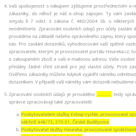
Vaši spokojenost s nákupem zjišťujeme prostřednictvím e-
zákazníky, do něhož je náš e-shop zapojen. Ty vám zasíl
smyslu § 7 odst. 3 zákona č. 480/2004 Sb. o některých sl
neodmítnete. Zpracování osobních údajů pro účely zaslání
provádíme na základě našeho oprávněného zájmu, který spočí
nás. Pro zasílání dotazníků, vyhodnocování vaší zpětné vaz
zpracovatele, kterým je provozovatel portálu Heureka.cz; 
o zakoupeném zboží a vaši e-mailovou adresu. Vaše osobní ú
předány žádné třetí straně pro její vlastní účely. Proti z
Ověřeno zákazníky můžete kdykoli vyjádřit námitku odmítnut
dotazníkem. V případě vaší námitky vám dotazník nebudeme dá
Zpracování osobních údajů je prováděno
…………..
tedy správ
správce zpracovávají také zpracovatelé:
Poskytovatelem služby Eshop-rychle, provozované spol
nábřeží 448/73, 370 01, České Budějovice
Poskytovatel služby Heureka, provozované společností 