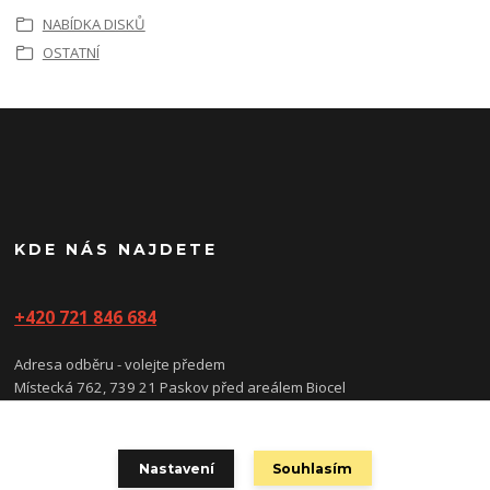
NABÍDKA DISKŮ
OSTATNÍ
KDE NÁS NAJDETE
+420 721 846 684
Adresa odběru - volejte předem
Místecká 762, 739 21 Paskov před areálem Biocel
(prosíme nevstupujte do areálu, vstup/vjezd je na kartu)
Nastavení
Souhlasím