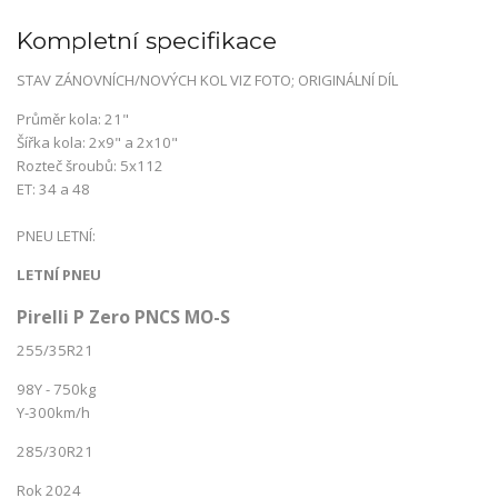
Kompletní specifikace
STAV ZÁNOVNÍCH/NOVÝCH KOL VIZ FOTO; ORIGINÁLNÍ DÍL
Průměr kola: 21"
Šířka kola: 2x9" a 2x10"
Rozteč šroubů: 5x112
ET: 34 a 48
PNEU LETNÍ:
LETNÍ PNEU
Pirelli P Zero PNCS MO-S
255/35R21
98Y - 750kg
Y-300km/h
285/30R21
Rok 2024