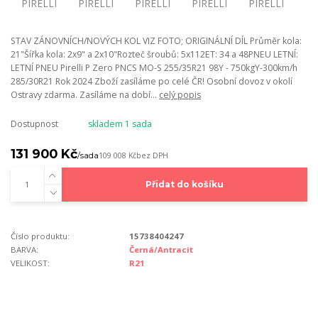
STAV ZÁNOVNÍCH/NOVÝCH KOL VIZ FOTO; ORIGINÁLNÍ DÍL Průměr kola:
21"Šířka kola: 2x9" a 2x10"Rozteč šroubů: 5x112ET: 34 a 48PNEU LETNÍ:
LETNÍ PNEU Pirelli P Zero PNCS MO-S 255/35R21 98Y - 750kgY-300km/h
285/30R21 Rok 2024 Zboží zasíláme po celé ČR! Osobní dovoz v okolí
Ostravy zdarma. Zasíláme na dobí...
celý popis
Dostupnost
skladem 1 sada
131 900 Kč
/
sada
109 008 Kč
bez DPH
Přidat do košíku
Číslo produktu:
15738404247
BARVA:
Černá/Antracit
VELIKOST:
R21