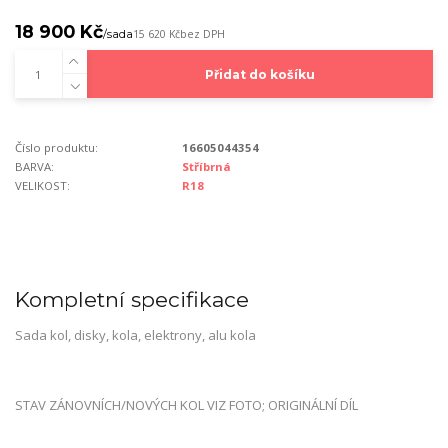
18 900 Kč
/
sada
15 620 Kč
bez DPH
Přidat do košíku
Číslo produktu:
16605044354
BARVA:
Stříbrná
VELIKOST:
R18
Kompletní specifikace
Sada kol, disky, kola, elektrony, alu kola
STAV ZÁNOVNÍCH/NOVÝCH KOL VIZ FOTO; ORIGINÁLNÍ DÍL