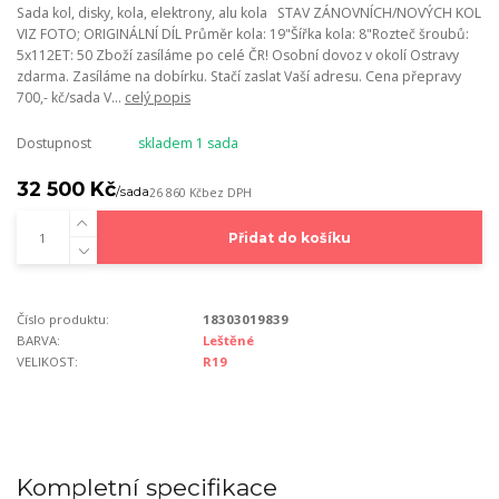
Sada kol, disky, kola, elektrony, alu kola STAV ZÁNOVNÍCH/NOVÝCH KOL
VIZ FOTO; ORIGINÁLNÍ DÍL Průměr kola: 19"Šířka kola: 8"Rozteč šroubů:
5x112ET: 50 Zboží zasíláme po celé ČR! Osobní dovoz v okolí Ostravy
zdarma. Zasíláme na dobírku. Stačí zaslat Vaší adresu. Cena přepravy
700,- kč/sada V...
celý popis
Dostupnost
skladem 1 sada
32 500 Kč
/
sada
26 860 Kč
bez DPH
Přidat do košíku
Číslo produktu:
18303019839
BARVA:
Leštěné
VELIKOST:
R19
Kompletní specifikace