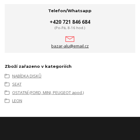
Telefon/Whatsapp
+420 721 846 684
(Po-Pá, 8-16 hod.)
bazar-alu@email.cz
Zboží zařazeno v kategoriích
NABÍDKA DISKŮ
SEAT
OSTATNÍ (FORD, MINI, PEUGEOT apod.)
LEON