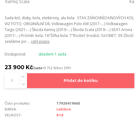
Sada kol, disky, kola, elektrony, alu kola STAV ZÁNOVNÍCH/NOVÝCH KOL
VIZ FOTO; ORIGINÁLNÍ DÍL Volkswagen Polo AW (2017–…) Volkswagen
Taigo (2021–…) Škoda Kamiq (2019–…) Škoda Scala (2019–…) SEAT Arona
(2017–…) Průměr kola: 18"Šířka kola: 7"Rozteč šroubů: 5x100ET: 39 Zboží
zasíláme po ...
celý popis
Dostupnost
skladem 1 sada
23 900 Kč
/
sada
19 752 Kč
bez DPH
Přidat do košíku
Číslo produktu:
17926419665
BARVA:
Leštěné
VELIKOST:
R18