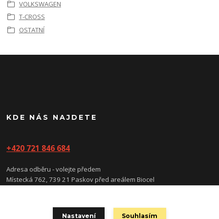
VOLKSWAGEN
T-CROSS
OSTATNÍ
KDE NÁS NAJDETE
+420 721 846 684
Adresa odběru - volejte předem
Místecká 762, 739 21 Paskov před areálem Biocel
(prosíme nevstupujte do areálu, vstup/vjezd je na kartu)
Nastavení
Souhlasím