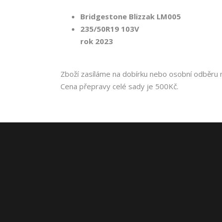
Bridgestone Blizzak LM005
235/50R19 103V
rok 2023
Zboží zasíláme na dobírku nebo osobní odběru n
Cena přepravy celé sady je 500Kč.