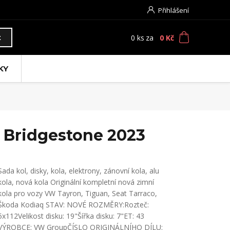
Přihlášení
0
ks
za
0 Kč
t
KY
 Bridgestone 2023
Sada kol, disky, kola, elektrony, zánovní kola, alu
kola, nová kola Originální kompletní nová zimní
kola pro vozy VW Tayron, Tiguan, Seat Tarraco,
Škoda Kodiaq STAV: NOVÉ ROZMĚRY:Rozteč:
5x112Velikost disku: 19"Šířka disku: 7"ET: 43
VÝROBCE: VW GroupČÍSLO ORIGINÁLNÍHO DÍLU: