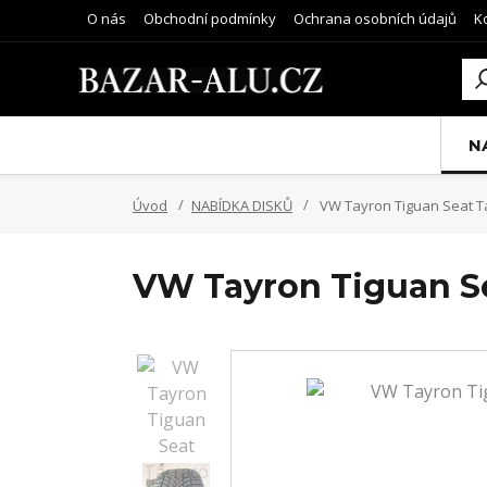
O nás
Obchodní podmínky
Ochrana osobních údajů
K
N
Úvod
NABÍDKA DISKŮ
VW Tayron Tiguan Seat T
VW Tayron Tiguan Se