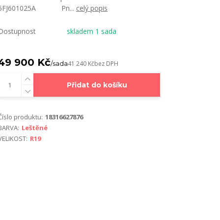
5FJ601025A Pn...
celý popis
Dostupnost
skladem 1 sada
49 900 Kč
/
sada
41 240 Kč
bez DPH
Přidat do košíku
Číslo produktu:
18316627876
BARVA:
Leštěné
VELIKOST:
R19