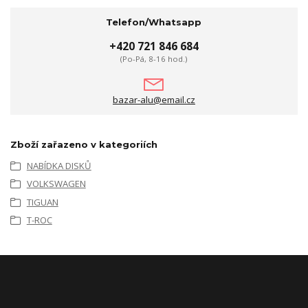
Telefon/Whatsapp
+420 721 846 684
(Po-Pá, 8-16 hod.)
bazar-alu@email.cz
Zboží zařazeno v kategoriích
NABÍDKA DISKŮ
VOLKSWAGEN
TIGUAN
T-ROC