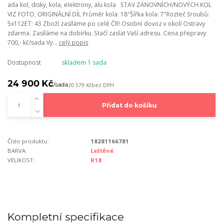
ada kol, disky, kola, elektrony, alu kola STAV ZÁNOVNÍCH/NOVÝCH KOL
VIZ FOTO; ORIGINÁLNÍ DÍL Průměr kola: 18"Šířka kola: 7"Rozteč šroubů:
5x112ET: 43 Zboží zasíláme po celé ČR! Osobní dovoz v okolí Ostravy
zdarma. Zasíláme na dobírku. Stačí zaslat Vaší adresu. Cena přepravy
700,- kč/sada Vy...
celý popis
Dostupnost
skladem 1 sada
24 900 Kč
/
sada
20 579 Kč
bez DPH
Přidat do košíku
Číslo produktu:
18281166781
BARVA:
Leštěné
VELIKOST:
R18
Kompletní specifikace