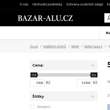
O nás
Obchodní podmínky
Ochrana osobních údajů
K
N
Úvod
NABÍDKA DISKŮ
BMW
BMW řada 5
5
Cena:
Od
Do
N
Kč
Kč
Z
Štítky
Skladem