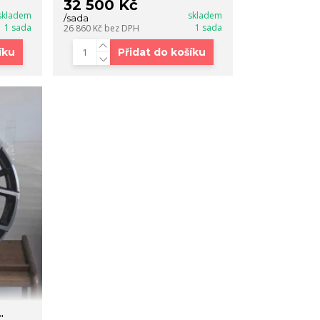
32 500 Kč
skladem
skladem
/
sada
1 sada
1 sada
26 860 Kč
bez DPH
íku
Přidat do košíku
"