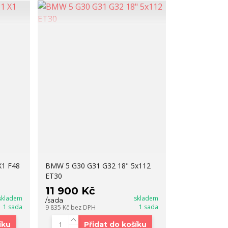
X1 F48
BMW 5 G30 G31 G32 18" 5x112
ET30
11 900 Kč
skladem
skladem
/
sada
1 sada
1 sada
9 835 Kč
bez DPH
íku
Přidat do košíku