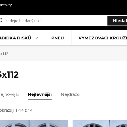
ontakty
Hleda
ABÍDKA DISKŮ
PNEU
VYMEZOVACÍ KROUŽ
x112
5x112
ejnovější
Nejlevnější
Nejdražší
obrazuji 1-14 z 14