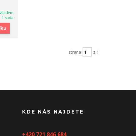
skladem
1 sada
íku
strana
z 1
KDE NÁS NAJDETE
+420 721 846 684