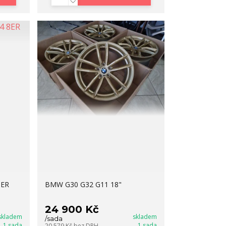
8ER
BMW G30 G32 G11 18"
24 900 Kč
skladem
skladem
/
sada
1 sada
1 sada
20 579 Kč
bez DPH