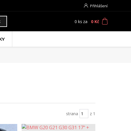
Přihlášení
0
ks
za
0 Kč
t
KY
strana
z 1