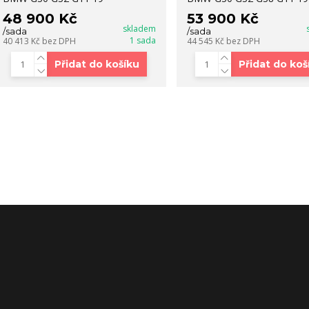
48 900 Kč
53 900 Kč
skladem
/
sada
/
sada
1 sada
40 413 Kč
bez DPH
44 545 Kč
bez DPH
Přidat do košíku
Přidat do koš