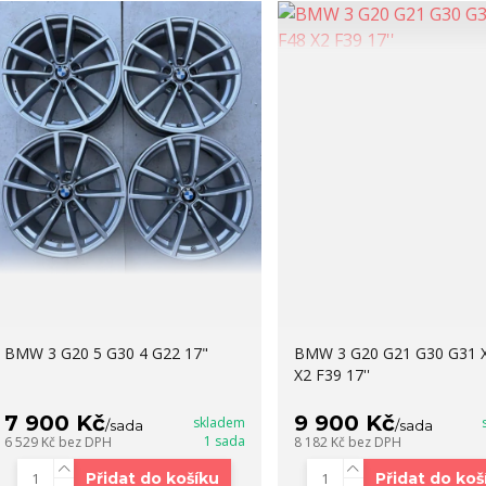
BMW 3 G20 5 G30 4 G22 17"
BMW 3 G20 G21 G30 G31 
X2 F39 17''
7 900 Kč
9 900 Kč
skladem
/
sada
/
sada
1 sada
6 529 Kč
bez DPH
8 182 Kč
bez DPH
Přidat do košíku
Přidat do koš