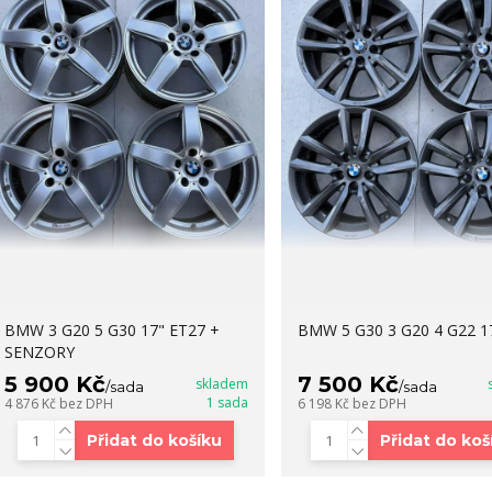
BMW 3 G20 5 G30 17" ET27 +
BMW 5 G30 3 G20 4 G22 1
SENZORY
5 900 Kč
7 500 Kč
skladem
/
sada
/
sada
1 sada
4 876 Kč
bez DPH
6 198 Kč
bez DPH
Přidat do košíku
Přidat do koš