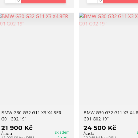
BMW G30 G32 G11 X3 X4 8ER
BMW G30 G32 G11 X3 X4 
G01 G02 19"
G01 G02 19"
21 900 Kč
24 500 Kč
skladem
/
sada
/
sada
1 sada
18 099 Kč
bez DPH
20 248 Kč
bez DPH