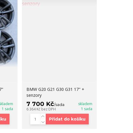
7"
BMW G20 G21 G30 G31 17" +
senzory
7 700 Kč
skladem
skladem
/
sada
1 sada
1 sada
6 364 Kč
bez DPH
íku
Přidat do košíku