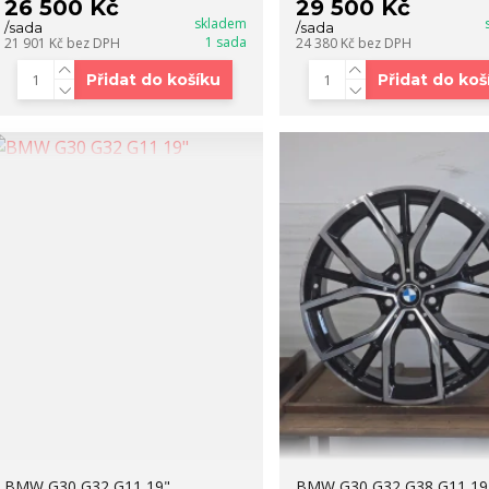
26 500 Kč
29 500 Kč
skladem
/
sada
/
sada
1 sada
21 901 Kč
bez DPH
24 380 Kč
bez DPH
Přidat do košíku
Přidat do koš
BMW G30 G32 G11 19"
BMW G30 G32 G38 G11 19