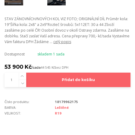
STAV ZÁNOVNÍCH/NOVÝCH KOL VIZ FOTO; ORIGINÁLNÍ DÍL Průměr kola:
19"Šířka kola: 2x8" a 2x9"Rozteč šroubů: 5x112ET: 30 a 44 Zboží
zasíláme po celé ČR! Osobní dovoz v okolí Ostravy zdarma. Zasíláme na
dobírku. Stačí zaslat Vaší adresu. Cena přepravy 700,- kč/sada Vystavíme
Vám fakturu DPH Žádáme ...
celý popis
Dostupnost
skladem 1 sada
53 900 Kč
/
sada
44 545 Kč
bez DPH
Přidat do košíku
Číslo produktu:
18179962175
BARVA:
Leštěné
VELIKOST:
R19