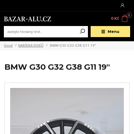
0
0 Kč
Menu
Úvod
NABÍDKA DISKŮ
BMW G30 G32 G38 G11 19"
BMW G30 G32 G38 G11 19"